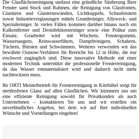
Die Glasflächenreinigung umfasst eine gründliche Säuberung Ihrer
Fenster samt Stock und Rahmen, die Reinigung von Glasfronten,
Glastüren und Glastrennwänden, Lichtkuppeln, Schaufenstern
sowie Industrieverglasungen mittels Grundreiniger, Allzweck- und
Spezialreiniger. In vielen Fällen kommen darüber hinaus noch ein
Kalkentferner und Desinfektionsreiniger sowie eine Politur zum
Einsatz. Gearbeitet wird mit Wischern, Fenstergummis,
Wassersaugern, Reinwasserfiltern, Dampfreinigern, Schabern,
Tüchern, Bürsten und Schwämmen. Weiteres verwenden wir das
bewährte Osmose-Verfahren für Bereiche bis 12 m Höhe, die nur
erschwert zugänglich sind. Diese innovative Methode mit einer
modernen Technik unterstützt die professionelle Fensterreinigung,
da das Wasser entmaterialisiert wird und dadurch nicht mehr
nachtrocknen muss.
Ihr ORTI Meisterbetrieb für Fensterreinigung in Kitzbühel sorgt für
streifenfreien Glanz auf allen Glasflächen. Wir kümmern uns um
eine effiziente Reinigung sowohl für Privatkunden als auch
Unternehmen – kontaktieren Sie uns und wir erstellen ein
unverbindliches Angebot, bei dem wir auf Ihre individuellen
Wünsche und Vorstellungen eingehen!